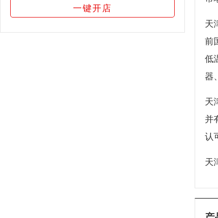
一键开店
天
前
低
器
天
并
认
天
产